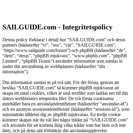
SAILGUIDE.com - Integritetspolicy
Denna policy förklarar i detalj hur “SAILGUIDE.com” och deras
partners (hädanefter “vi”, “oss”, “vår”, “SAILGUIDE.com”,
“https://www.sailguide.com/forum”) och phpBB (hädanefter “de”,
“dem”, “deras”, “phpBB mjukvara”, “www.phpbb.com”, “phpBB
Limited”, “phpBB Teams”) använder information som samlas in
under din användning av webbplatsen (hädanefter “din
information”).
Din information samlas in på två sätt. För det första, genom att
besöka “SAILGUIDE.com” så kommer phpBB mjukvaran att
skapa ett antal cookies, vilket är små textfiler som laddas ner till din
dators webbläsares temporära filer. De två första cookisarna
innehåller bara en användaridentifierare (hädanefter “användar-id”)
och en anonym sessionsidentifierare (hädanefter “sessions-id”), som
automatiskt tilldelas dig av phpBB mjukvaran. En tredje cookie
kommer skapas när du väl läst några trådar på “SAILGUIDE.com”
och används för att komma ihåg vilka trådar som har lästs och inte
lästs, och på detta sätt förbättras din användarupplevelse.