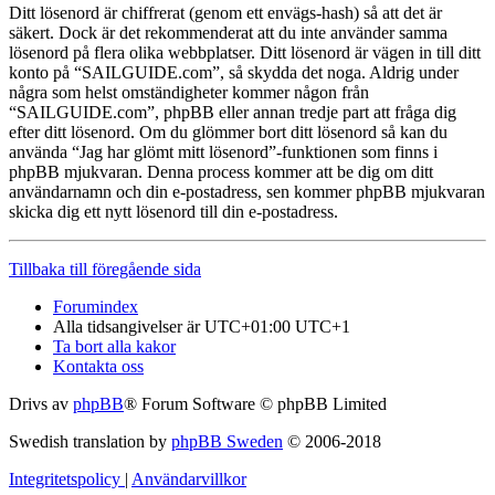
Ditt lösenord är chiffrerat (genom ett envägs-hash) så att det är
säkert. Dock är det rekommenderat att du inte använder samma
lösenord på flera olika webbplatser. Ditt lösenord är vägen in till ditt
konto på “SAILGUIDE.com”, så skydda det noga. Aldrig under
några som helst omständigheter kommer någon från
“SAILGUIDE.com”, phpBB eller annan tredje part att fråga dig
efter ditt lösenord. Om du glömmer bort ditt lösenord så kan du
använda “Jag har glömt mitt lösenord”-funktionen som finns i
phpBB mjukvaran. Denna process kommer att be dig om ditt
användarnamn och din e-postadress, sen kommer phpBB mjukvaran
skicka dig ett nytt lösenord till din e-postadress.
Tillbaka till föregående sida
Forumindex
Alla tidsangivelser är UTC+01:00 UTC+1
Ta bort alla kakor
Kontakta oss
Drivs av
phpBB
® Forum Software © phpBB Limited
Swedish translation by
phpBB Sweden
© 2006-2018
Integritetspolicy
|
Användarvillkor