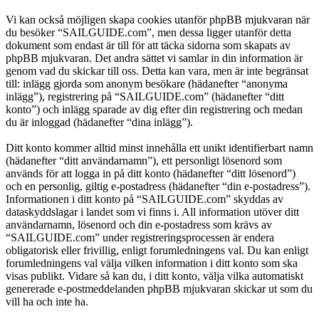
Vi kan också möjligen skapa cookies utanför phpBB mjukvaran när
du besöker “SAILGUIDE.com”, men dessa ligger utanför detta
dokument som endast är till för att täcka sidorna som skapats av
phpBB mjukvaran. Det andra sättet vi samlar in din information är
genom vad du skickar till oss. Detta kan vara, men är inte begränsat
till: inlägg gjorda som anonym besökare (hädanefter “anonyma
inlägg”), registrering på “SAILGUIDE.com” (hädanefter “ditt
konto”) och inlägg sparade av dig efter din registrering och medan
du är inloggad (hädanefter “dina inlägg”).
Ditt konto kommer alltid minst innehålla ett unikt identifierbart namn
(hädanefter “ditt användarnamn”), ett personligt lösenord som
används för att logga in på ditt konto (hädanefter “ditt lösenord”)
och en personlig, giltig e-postadress (hädanefter “din e-postadress”).
Informationen i ditt konto på “SAILGUIDE.com” skyddas av
dataskyddslagar i landet som vi finns i. All information utöver ditt
användarnamn, lösenord och din e-postadress som krävs av
“SAILGUIDE.com” under registreringsprocessen är endera
obligatorisk eller frivillig, enligt forumledningens val. Du kan enligt
forumledningens val välja vilken information i ditt konto som ska
visas publikt. Vidare så kan du, i ditt konto, välja vilka automatiskt
genererade e-postmeddelanden phpBB mjukvaran skickar ut som du
vill ha och inte ha.