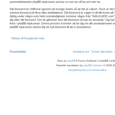
postmeddelanden phpBB mjukvaran skickar ut som du vill ha och inte ha.
Ditt lösenord är chiffrerat (genom ett envägs-hash) så att det är säkert. Dock är de
samma lösenord på flera olika webbplatser. Ditt lösenord är vägen in till ditt konto
Aldrig under några som helst omständigheter kommer någon från “SAILGUIDE.com”, ph
dig efter ditt lösenord. Om du glömmer bort ditt lösenord så kan du använda “Jag har
finns i phpBB mjukvaran. Denna process kommer att be dig om ditt användarnamn 
phpBB mjukvaran skicka dig ett nytt lösenord till din e-postadress.
Tillbaka till föregående sida
Forumindex
Kontakta oss
Ta bort alla kakor
Drivs av
phpBB
® Forum Software © phpBB Limit
Swedish translation by
phpBB Sweden
© 2006-2
Integritetspolicy
|
Användarvillkor