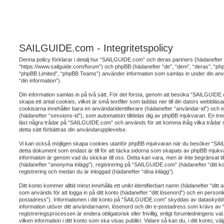
SAILGUIDE.com - Integritetspolicy
Denna policy förklarar i detalj hur “SAILGUIDE.com” och deras partners (hädanefter 
“https://www.sailguide.com/forum”) och phpBB (hädanefter “de”, “dem”, “deras”, “
“phpBB Limited”, “phpBB Teams”) använder information som samlas in under din an
“din information”).
Din information samlas in på två sätt. För det första, genom att besöka “SAILGUI
skapa ett antal cookies, vilket är små textfiler som laddas ner till din dators webbläsa
cookisarna innehåller bara en användaridentifierare (hädanefter “användar-id”) och 
(hädanefter “sessions-id”), som automatiskt tilldelas dig av phpBB mjukvaran. En t
läst några trådar på “SAILGUIDE.com” och används för att komma ihåg vilka trådar s
detta sätt förbättras din användarupplevelse.
Vi kan också möjligen skapa cookies utanför phpBB mjukvaran när du besöker “SAI
detta dokument som endast är till för att täcka sidorna som skapats av phpBB mjukvar
information är genom vad du skickar till oss. Detta kan vara, men är inte begränsat 
(hädanefter “anonyma inlägg”), registrering på “SAILGUIDE.com” (hädanefter “ditt kon
registrering och medan du är inloggad (hädanefter “dina inlägg”).
Ditt konto kommer alltid minst innehålla ett unikt identifierbart namn (hädanefter “dit
som används för att logga in på ditt konto (hädanefter “ditt lösenord”) och en personli
postadress”). Informationen i ditt konto på “SAILGUIDE.com” skyddas av dataskyddslag
information utöver ditt användarnamn, lösenord och din e-postadress som krävs a
registreringsprocessen är endera obligatorisk eller frivillig, enligt forumledningens va
vilken information i ditt konto som ska visas publikt. Vidare så kan du, i ditt konto, vä