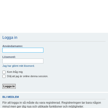
Logga in
Användarnamn:
Lösenord:
Jag har glömt mitt lösenord.
Kom ihåg mig
Dölj att jag är online denna session.
BLI MEDLEM
För att logga in så måste du vara registrerad. Registreringen tar bara någon
minut men ger dig nya och utökade funktioner och möjligheter.