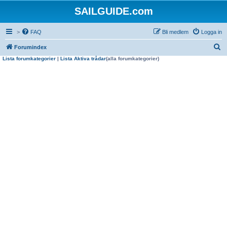
SAILGUIDE.com
>
FAQ
Bli medlem
Logga in
S
Forumindex
Lista forumkategorier
|
Lista Aktiva trådar
(alla forumkategorier)
ö
k