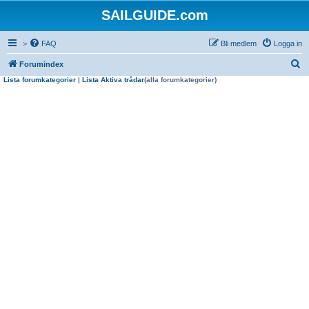
SAILGUIDE.com
>
FAQ
Bli medlem
Logga in
S
Forumindex
Lista forumkategorier
|
Lista Aktiva trådar
(alla forumkategorier)
ö
k