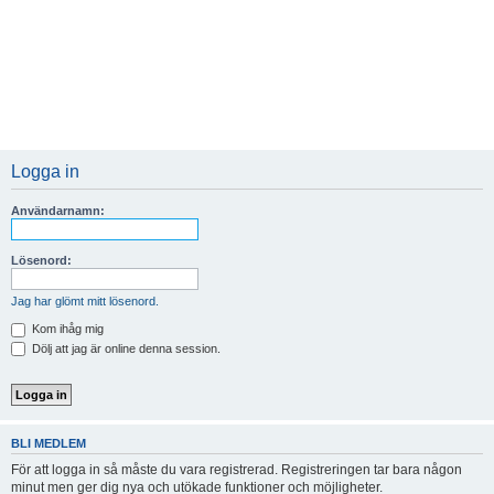
Logga in
Användarnamn:
Lösenord:
Jag har glömt mitt lösenord.
Kom ihåg mig
Dölj att jag är online denna session.
BLI MEDLEM
För att logga in så måste du vara registrerad. Registreringen tar bara någon
minut men ger dig nya och utökade funktioner och möjligheter.