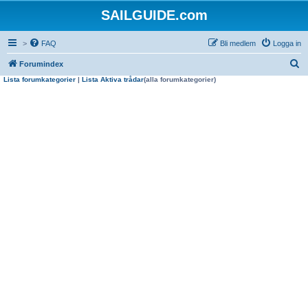
SAILGUIDE.com
>
FAQ
Bli medlem
Logga in
S
Forumindex
Lista forumkategorier
|
Lista Aktiva trådar
(alla forumkategorier)
ö
k