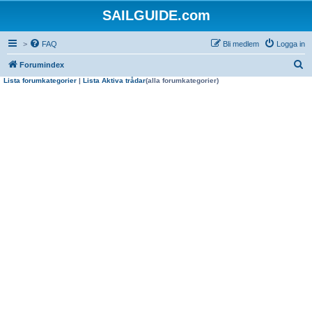
SAILGUIDE.com
>
FAQ
Bli medlem
Logga in
S
Forumindex
Lista forumkategorier
|
Lista Aktiva trådar
(alla forumkategorier)
ö
k