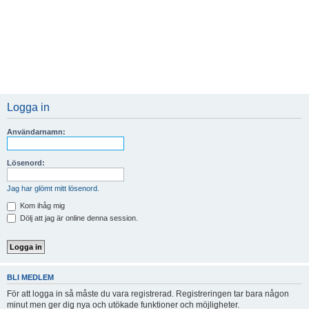
Logga in
Användarnamn:
Lösenord:
Jag har glömt mitt lösenord.
Kom ihåg mig
Dölj att jag är online denna session.
BLI MEDLEM
För att logga in så måste du vara registrerad. Registreringen tar bara någon
minut men ger dig nya och utökade funktioner och möjligheter.