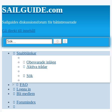
SAILGUIDE.com
Sailguides diskussionsforum för båtintresserade
Gå direkt till innehåll
Avancerad
Sök
sökning
Snabblänkar
Obesvarade inlägg
Aktiva trådar
Sök
>
FAQ
Logga in
Bli medlem
Forumindex
Sök