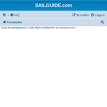
SAILGUIDE.com
>
FAQ
Bli medlem
Logga in
S
Forumindex
Lista forumkategorier
|
Lista Aktiva trådar
(alla forumkategorier)
ö
k