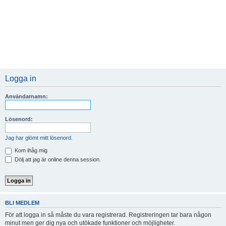
Logga in
Användarnamn:
Lösenord:
Jag har glömt mitt lösenord.
Kom ihåg mig
Dölj att jag är online denna session.
BLI MEDLEM
För att logga in så måste du vara registrerad. Registreringen tar bara någon
minut men ger dig nya och utökade funktioner och möjligheter.