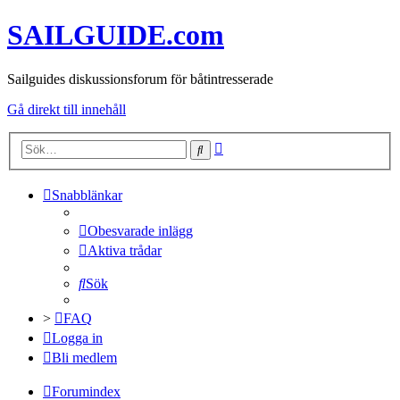
SAILGUIDE.com
Sailguides diskussionsforum för båtintresserade
Gå direkt till innehåll
Avancerad
Sök
sökning
Snabblänkar
Obesvarade inlägg
Aktiva trådar
Sök
>
FAQ
Logga in
Bli medlem
Forumindex