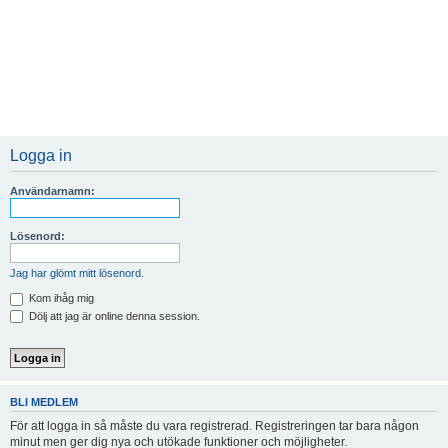
Logga in
Användarnamn:
Lösenord:
Jag har glömt mitt lösenord.
Kom ihåg mig
Dölj att jag är online denna session.
BLI MEDLEM
För att logga in så måste du vara registrerad. Registreringen tar bara någon
minut men ger dig nya och utökade funktioner och möjligheter.