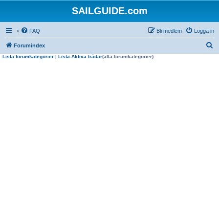
SAILGUIDE.com
>
FAQ
Bli medlem
Logga in
S
Forumindex
Lista forumkategorier
|
Lista Aktiva trådar
(alla forumkategorier)
ö
k