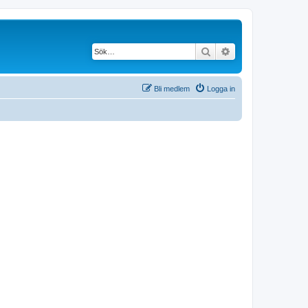
Sök
Avancerad söknin
Bli medlem
Logga in