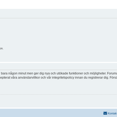
on.
tar bara någon minut men ger dig nya och utökade funktioner och möjligheter. Foruma
pterat våra användarvillkor och vår integritetspolicy innan du registrerar dig. Förs
Kontak