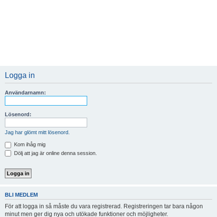
Logga in
Användarnamn:
Lösenord:
Jag har glömt mitt lösenord.
Kom ihåg mig
Dölj att jag är online denna session.
BLI MEDLEM
För att logga in så måste du vara registrerad. Registreringen tar bara någon
minut men ger dig nya och utökade funktioner och möjligheter.