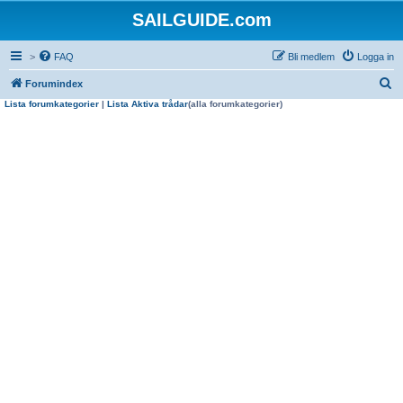
SAILGUIDE.com
>
FAQ
Bli medlem
Logga in
S
Forumindex
Lista forumkategorier
|
Lista Aktiva trådar
(alla forumkategorier)
ö
k