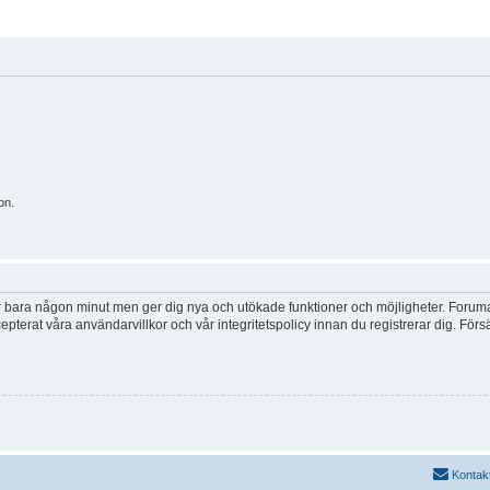
on.
tar bara någon minut men ger dig nya och utökade funktioner och möjligheter. Foruma
pterat våra användarvillkor och vår integritetspolicy innan du registrerar dig. Förs
Kontak