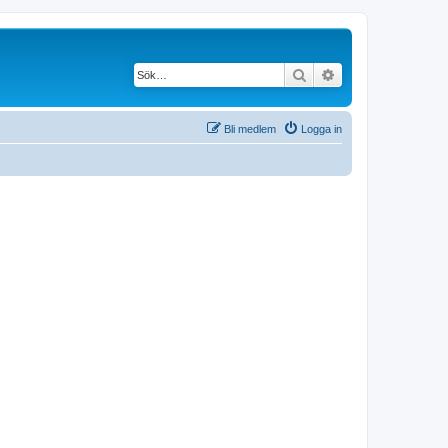
Sök
Avancerad söknin
Bli medlem
Logga in