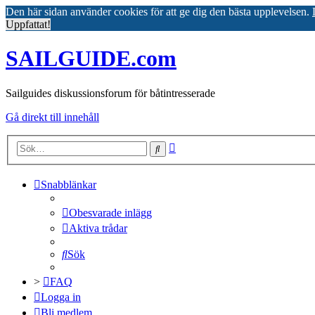
Den här sidan använder cookies för att ge dig den bästa upplevelsen.
Uppfattat!
SAILGUIDE.com
Sailguides diskussionsforum för båtintresserade
Gå direkt till innehåll
Avancerad
Sök
sökning
Snabblänkar
Obesvarade inlägg
Aktiva trådar
Sök
>
FAQ
Logga in
Bli medlem