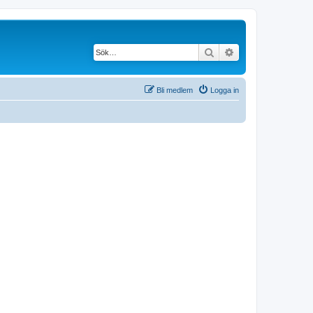
Sök
Avancerad söknin
Bli medlem
Logga in