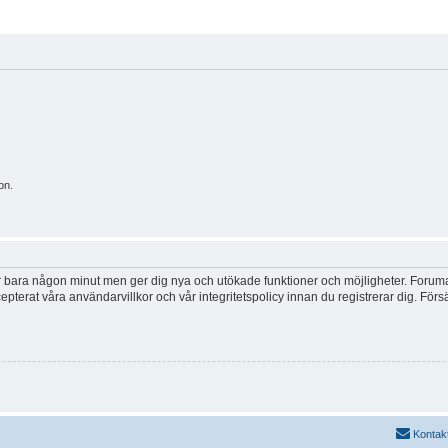
on.
tar bara någon minut men ger dig nya och utökade funktioner och möjligheter. Foruma
pterat våra användarvillkor och vår integritetspolicy innan du registrerar dig. Förs
Kontak