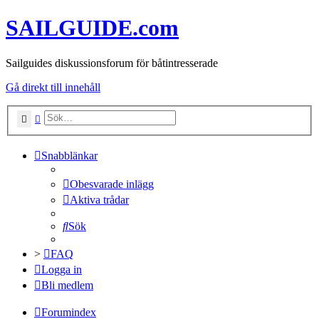
SAILGUIDE.com
Sailguides diskussionsforum för båtintresserade
Gå direkt till innehåll
Sök
Avancerad sökning
Snabblänkar
Obesvarade inlägg
Aktiva trådar
Sök
>
FAQ
Logga in
Bli medlem
Forumindex