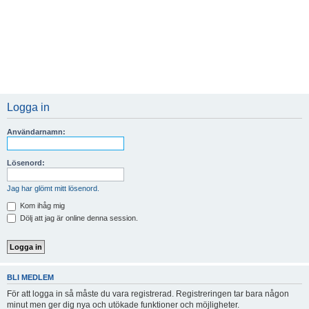
Logga in
Användarnamn:
Lösenord:
Jag har glömt mitt lösenord.
Kom ihåg mig
Dölj att jag är online denna session.
BLI MEDLEM
För att logga in så måste du vara registrerad. Registreringen tar bara någon
minut men ger dig nya och utökade funktioner och möjligheter.