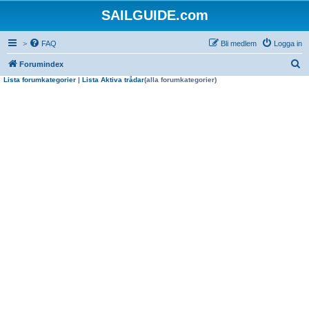
SAILGUIDE.com
>
FAQ
Bli medlem
Logga in
S
Forumindex
Lista forumkategorier
|
Lista Aktiva trådar
(alla forumkategorier)
ö
k