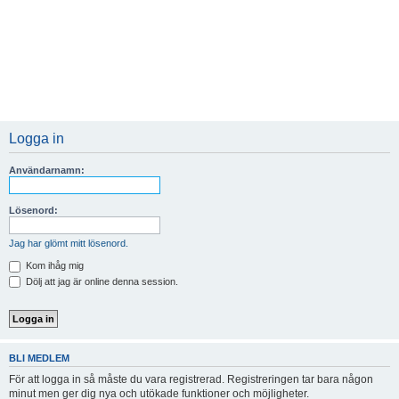
Logga in
Användarnamn:
Lösenord:
Jag har glömt mitt lösenord.
Kom ihåg mig
Dölj att jag är online denna session.
BLI MEDLEM
För att logga in så måste du vara registrerad. Registreringen tar bara någon
minut men ger dig nya och utökade funktioner och möjligheter.