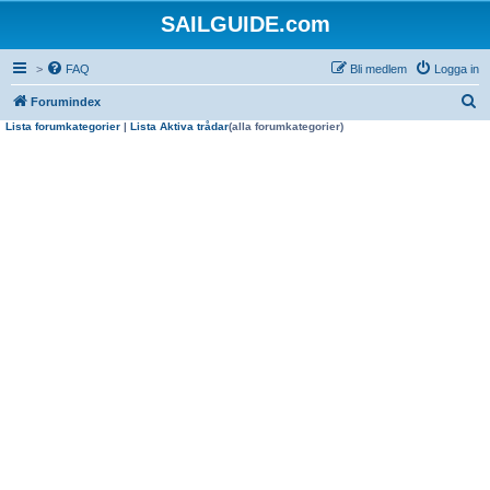
SAILGUIDE.com
>
FAQ
Bli medlem
Logga in
S
Forumindex
Lista forumkategorier
|
Lista Aktiva trådar
(alla forumkategorier)
ö
k