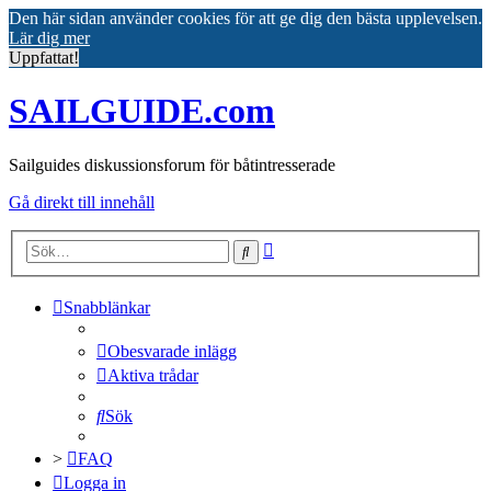
Den här sidan använder cookies för att ge dig den bästa upplevelsen.
Lär dig mer
Uppfattat!
SAILGUIDE.com
Sailguides diskussionsforum för båtintresserade
Gå direkt till innehåll
Avancerad
Sök
sökning
Snabblänkar
Obesvarade inlägg
Aktiva trådar
Sök
>
FAQ
Logga in