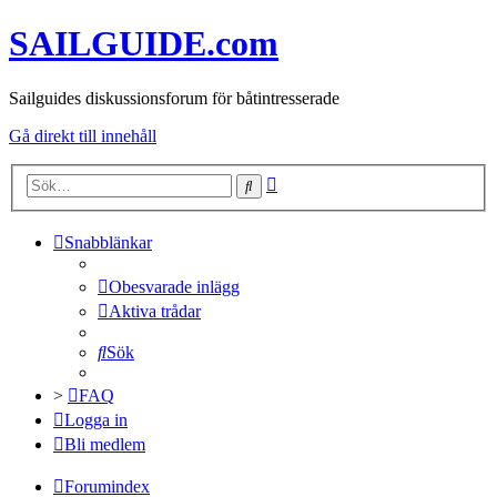
SAILGUIDE.com
Sailguides diskussionsforum för båtintresserade
Gå direkt till innehåll
Avancerad
Sök
sökning
Snabblänkar
Obesvarade inlägg
Aktiva trådar
Sök
>
FAQ
Logga in
Bli medlem
Forumindex