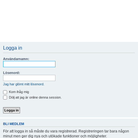
Logga in
Användarnamn:
Lösenord:
Jag har glömt mitt lösenord.
Kom ihåg mig
Dölj att jag är online denna session.
BLI MEDLEM
För att logga in så måste du vara registrerad. Registreringen tar bara någon
minut men ger dig nya och utökade funktioner och möjligheter.