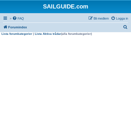
SAILGUIDE.com
>
FAQ
Bli medlem
Logga in
S
Forumindex
Lista forumkategorier
|
Lista Aktiva trådar
(alla forumkategorier)
ö
k