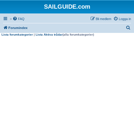
SAILGUIDE.com
>
FAQ
Bli medlem
Logga in
S
Forumindex
Lista forumkategorier
|
Lista Aktiva trådar
(alla forumkategorier)
ö
k