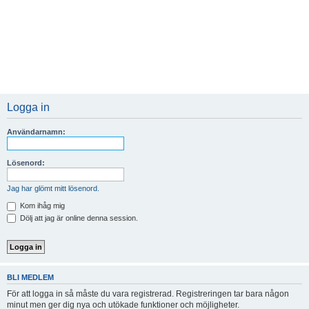
Logga in
Användarnamn:
Lösenord:
Jag har glömt mitt lösenord.
Kom ihåg mig
Dölj att jag är online denna session.
BLI MEDLEM
För att logga in så måste du vara registrerad. Registreringen tar bara någon
minut men ger dig nya och utökade funktioner och möjligheter.