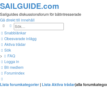
SAILGUIDE.com
Sailguides diskussionsforum för båtintresserade
Gå direkt till innehåll
Sök
Avancerad sökning
Snabblänkar
Obesvarade inlägg
Aktiva trådar
Sök
>
FAQ
Logga in
Bli medlem
Forumindex
Sök
Lista forumkategorier
|
Lista Aktiva trådar
(alla forumkategor