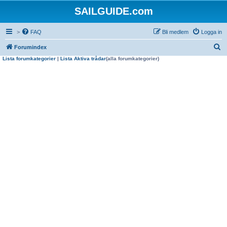
SAILGUIDE.com
>
FAQ
Bli medlem
Logga in
S
Forumindex
Lista forumkategorier
|
Lista Aktiva trådar
(alla forumkategorier)
ö
k