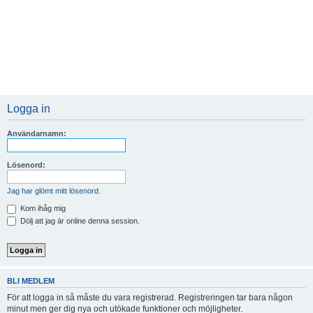
Logga in
Användarnamn:
Lösenord:
Jag har glömt mitt lösenord.
Kom ihåg mig
Dölj att jag är online denna session.
BLI MEDLEM
För att logga in så måste du vara registrerad. Registreringen tar bara någon
minut men ger dig nya och utökade funktioner och möjligheter.