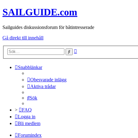
SAILGUIDE.com
Sailguides diskussionsforum för båtintresserade
Gå direkt till innehåll
Avancerad
Sök
sökning
Snabblänkar
Obesvarade inlägg
Aktiva trådar
Sök
>
FAQ
Logga in
Bli medlem
Forumindex