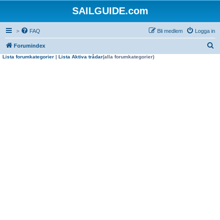
SAILGUIDE.com
>
FAQ
Bli medlem
Logga in
S
Forumindex
Lista forumkategorier
|
Lista Aktiva trådar
(alla forumkategorier)
ö
k