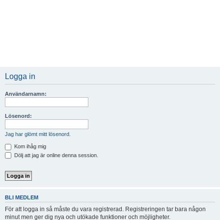
Logga in
Användarnamn:
Lösenord:
Jag har glömt mitt lösenord.
Kom ihåg mig
Dölj att jag är online denna session.
BLI MEDLEM
För att logga in så måste du vara registrerad. Registreringen tar bara någon
minut men ger dig nya och utökade funktioner och möjligheter.