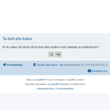
Ta bort alla kakor
Är du säker på att du vill ta bort alla cookies som skapats av detta forum?
Forumindex
Ta bort alla kakor
Alla tidsangivelser är UTC+01:00 UTC+1
Kontakta oss
Drivs av
phpBB
® Forum Software © phpBB Limited
Swedish translation by
phpBB Sweden
© 2006-2018
Integritetspolicy
|
Användarvillkor