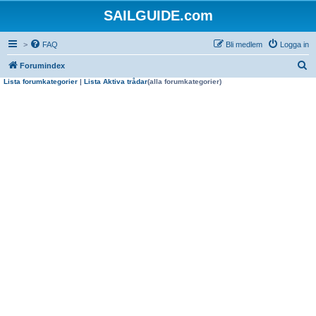
SAILGUIDE.com
>
FAQ
Bli medlem
Logga in
S
Forumindex
Lista forumkategorier
|
Lista Aktiva trådar
(alla forumkategorier)
ö
k