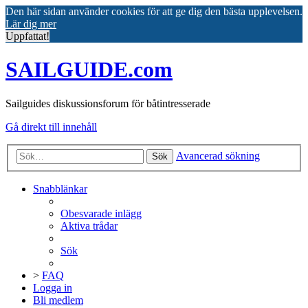
Den här sidan använder cookies för att ge dig den bästa upplevelsen.
Lär dig mer
Uppfattat!
SAILGUIDE.com
Sailguides diskussionsforum för båtintresserade
Gå direkt till innehåll
Avancerad sökning
Sök
Snabblänkar
Obesvarade inlägg
Aktiva trådar
Sök
>
FAQ
Logga in
Bli medlem