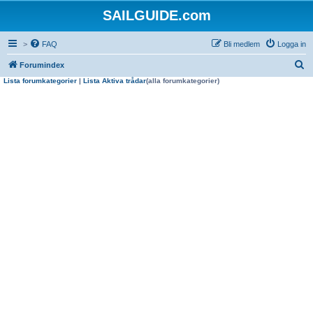
SAILGUIDE.com
>
FAQ
Bli medlem
Logga in
S
Forumindex
Lista forumkategorier
|
Lista Aktiva trådar
(alla forumkategorier)
ö
k