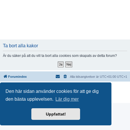
Ta bort alla kakor
Är du säker på att du vill ta bort alla cookies som skapats av detta forum?
Forumindex
Alla tidsangivelser är UTC+01:00 UTC+1
Drivs av
phpBB
® Forum Software © phpBB Limited
Den här sidan använder cookies för att ge dig
Swedish translation by
phpBB Sweden
© 2006-2018
Integritetspolicy
|
Användarvillkor
den bästa upplevelsen.
Lär dig mer
Uppfattat!