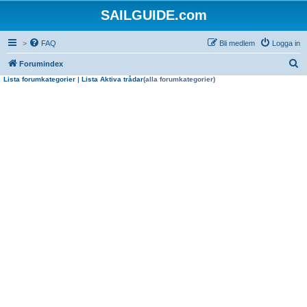
SAILGUIDE.com
>
FAQ
Bli medlem
Logga in
S
Forumindex
Lista forumkategorier
|
Lista Aktiva trådar
(alla forumkategorier)
ö
k