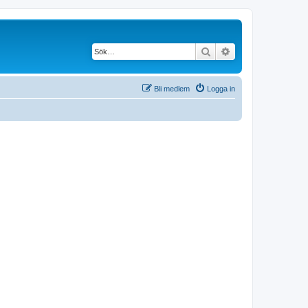
Sök
Avancerad söknin
Bli medlem
Logga in