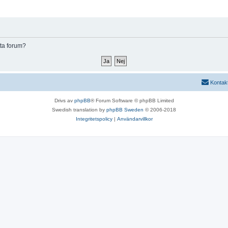
tta forum?
Kontak
Drivs av
phpBB
® Forum Software © phpBB Limited
Swedish translation by
phpBB Sweden
© 2006-2018
Integritetspolicy
|
Användarvillkor