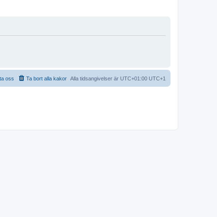
ta oss
Ta bort alla kakor
Alla tidsangivelser är UTC+01:00 UTC+1