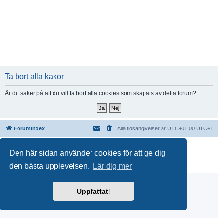
Ta bort alla kakor
Är du säker på att du vill ta bort alla cookies som skapats av detta forum?
Forumindex
Alla tidsangivelser är UTC+01:00 UTC+1
Drivs av
phpBB
® Forum Software © phpBB Limited
Den här sidan använder cookies för att ge dig
Swedish translation by
phpBB Sweden
© 2006-2018
Integritetspolicy
|
Användarvillkor
den bästa upplevelsen.
Lär dig mer
Uppfattat!