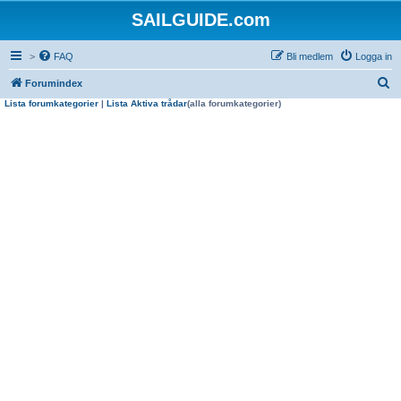
SAILGUIDE.com
>
FAQ
Bli medlem
Logga in
S
Forumindex
Lista forumkategorier
|
Lista Aktiva trådar
(alla forumkategorier)
ö
k