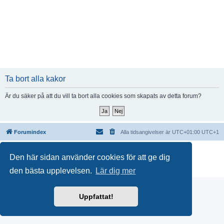
Ta bort alla kakor
Är du säker på att du vill ta bort alla cookies som skapats av detta forum?
Forumindex
Alla tidsangivelser är UTC+01:00 UTC+1
Drivs av
phpBB
® Forum Software © phpBB Limited
Den här sidan använder cookies för att ge dig
Swedish translation by
phpBB Sweden
© 2006-2018
Integritetspolicy
|
Användarvillkor
den bästa upplevelsen.
Lär dig mer
Uppfattat!