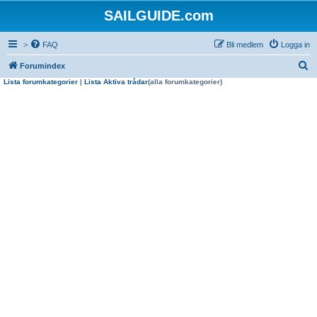
SAILGUIDE.com
>
FAQ
Bli medlem
Logga in
S
Forumindex
Lista forumkategorier
|
Lista Aktiva trådar
(alla forumkategorier)
ö
k