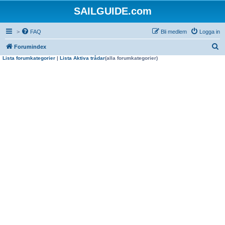
SAILGUIDE.com
>
FAQ
Bli medlem
Logga in
S
Forumindex
Lista forumkategorier
|
Lista Aktiva trådar
(alla forumkategorier)
ö
k