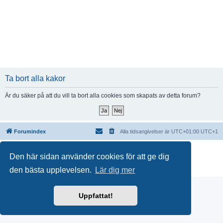
Ta bort alla kakor
Är du säker på att du vill ta bort alla cookies som skapats av detta forum?
Forumindex
Alla tidsangivelser är UTC+01:00 UTC+1
Drivs av
phpBB
® Forum Software © phpBB Limited
Den här sidan använder cookies för att ge dig
Swedish translation by
phpBB Sweden
© 2006-2018
Integritetspolicy
|
Användarvillkor
den bästa upplevelsen.
Lär dig mer
Uppfattat!