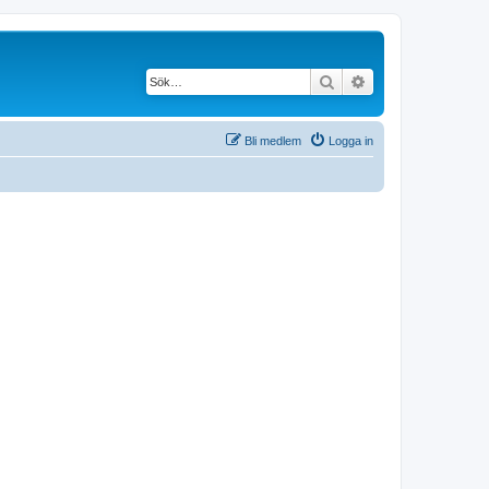
Sök
Avancerad söknin
Bli medlem
Logga in