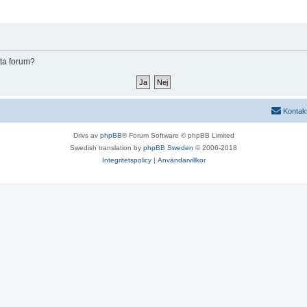
tta forum?
Kontak
Drivs av
phpBB
® Forum Software © phpBB Limited
Swedish translation by
phpBB Sweden
© 2006-2018
Integritetspolicy
|
Användarvillkor