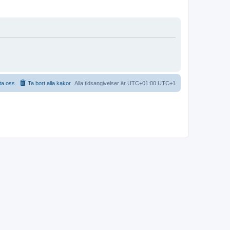
ta oss
Ta bort alla kakor
Alla tidsangivelser är UTC+01:00 UTC+1