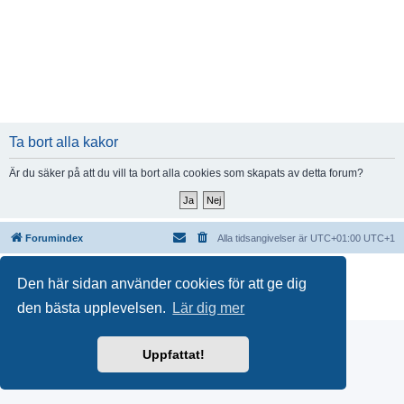
Ta bort alla kakor
Är du säker på att du vill ta bort alla cookies som skapats av detta forum?
Forumindex
Alla tidsangivelser är UTC+01:00 UTC+1
Drivs av
phpBB
® Forum Software © phpBB Limited
Den här sidan använder cookies för att ge dig
Swedish translation by
phpBB Sweden
© 2006-2018
Integritetspolicy
|
Användarvillkor
den bästa upplevelsen.
Lär dig mer
Uppfattat!