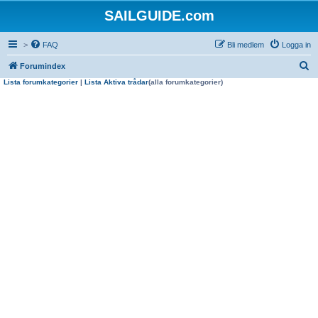
SAILGUIDE.com
>
FAQ
Bli medlem
Logga in
S
Forumindex
Lista forumkategorier
|
Lista Aktiva trådar
(alla forumkategorier)
ö
k