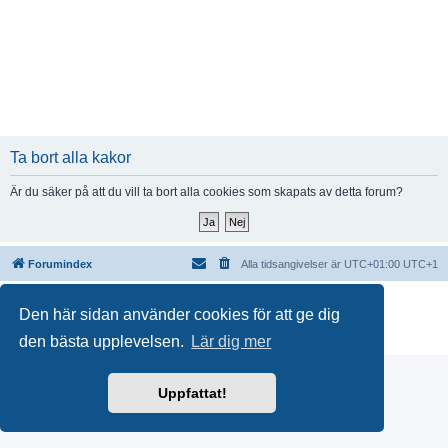
Ta bort alla kakor
Är du säker på att du vill ta bort alla cookies som skapats av detta forum?
Forumindex
Alla tidsangivelser är UTC+01:00 UTC+1
Drivs av
phpBB
® Forum Software © phpBB Limited
Den här sidan använder cookies för att ge dig
Swedish translation by
phpBB Sweden
© 2006-2018
Integritetspolicy
|
Användarvillkor
den bästa upplevelsen.
Lär dig mer
Uppfattat!