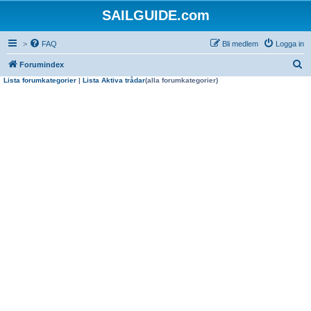
SAILGUIDE.com
>
FAQ
Bli medlem
Logga in
S
Forumindex
Lista forumkategorier
|
Lista Aktiva trådar
(alla forumkategorier)
ö
k