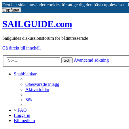
Den här sidan använder cookies för att ge dig den bästa upplevelsen.
Uppfattat!
SAILGUIDE.com
Sailguides diskussionsforum för båtintresserade
Gå direkt till innehåll
Avancerad sökning
Sök
Snabblänkar
Obesvarade inlägg
Aktiva trådar
Sök
>
FAQ
Logga in
Bli medlem