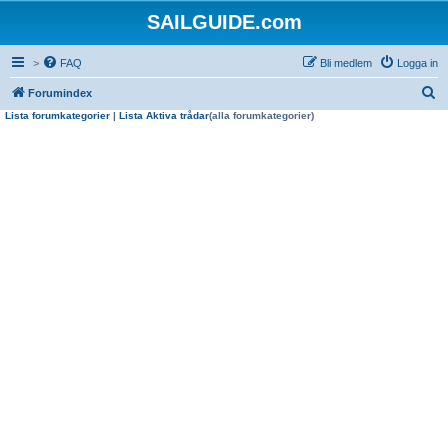
SAILGUIDE.com
>
FAQ
Bli medlem
Logga in
S
Forumindex
Lista forumkategorier
|
Lista Aktiva trådar
(alla forumkategorier)
ö
k