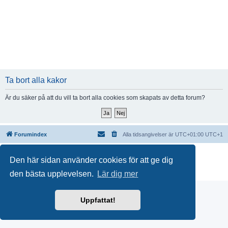
Ta bort alla kakor
Är du säker på att du vill ta bort alla cookies som skapats av detta forum?
Forumindex
Alla tidsangivelser är UTC+01:00 UTC+1
Drivs av
phpBB
® Forum Software © phpBB Limited
Den här sidan använder cookies för att ge dig
Swedish translation by
phpBB Sweden
© 2006-2018
Integritetspolicy
|
Användarvillkor
den bästa upplevelsen.
Lär dig mer
Uppfattat!