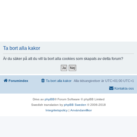
Ta bort alla kakor
Är du säker på att du vill ta bort alla cookies som skapats av detta forum?
Forumindex
Ta bort alla kakor
Alla tidsangivelser är UTC+01:00 UTC+1
Kontakta oss
Drivs av
phpBB
® Forum Software © phpBB Limited
Swedish translation by
phpBB Sweden
© 2006-2018
Integritetspolicy
|
Användarvillkor