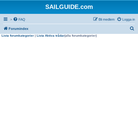
SAILGUIDE.com
>
FAQ
Bli medlem
Logga in
S
Forumindex
Lista forumkategorier
|
Lista Aktiva trådar
(alla forumkategorier)
ö
k