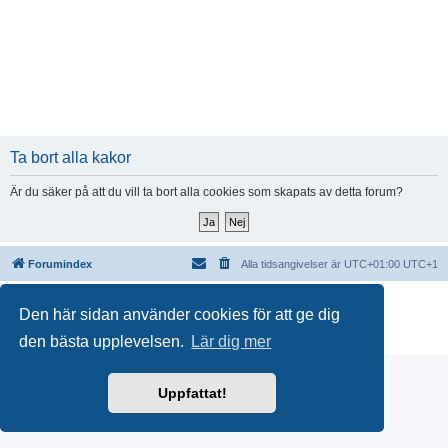
Ta bort alla kakor
Är du säker på att du vill ta bort alla cookies som skapats av detta forum?
Forumindex
Alla tidsangivelser är UTC+01:00 UTC+1
Drivs av
phpBB
® Forum Software © phpBB Limited
Den här sidan använder cookies för att ge dig
Swedish translation by
phpBB Sweden
© 2006-2018
Integritetspolicy
|
Användarvillkor
den bästa upplevelsen.
Lär dig mer
Uppfattat!