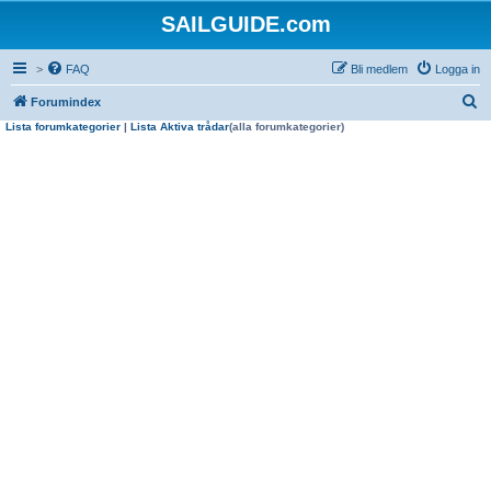
SAILGUIDE.com
>
FAQ
Bli medlem
Logga in
S
Forumindex
Lista forumkategorier
|
Lista Aktiva trådar
(alla forumkategorier)
ö
k