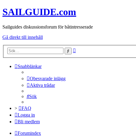
SAILGUIDE.com
Sailguides diskussionsforum för båtintresserade
Gå direkt till innehåll
Avancerad
Sök
sökning
Snabblänkar
Obesvarade inlägg
Aktiva trådar
Sök
>
FAQ
Logga in
Bli medlem
Forumindex