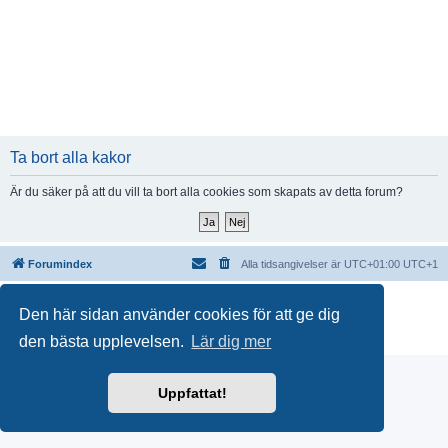
Ta bort alla kakor
Är du säker på att du vill ta bort alla cookies som skapats av detta forum?
Forumindex
Alla tidsangivelser är UTC+01:00 UTC+1
Drivs av
phpBB
® Forum Software © phpBB Limited
Den här sidan använder cookies för att ge dig
Swedish translation by
phpBB Sweden
© 2006-2018
Integritetspolicy
|
Användarvillkor
den bästa upplevelsen.
Lär dig mer
Uppfattat!