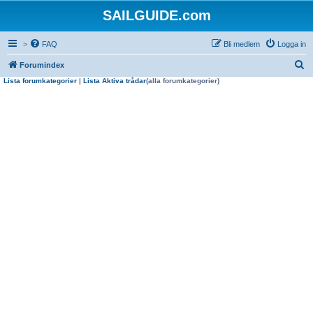
SAILGUIDE.com
>
FAQ
Bli medlem
Logga in
S
Forumindex
Lista forumkategorier
|
Lista Aktiva trådar
(alla forumkategorier)
ö
k