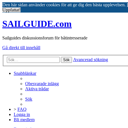
Den här sidan använder cookies för att ge dig den bästa upplevelsen.
Uppfattat!
SAILGUIDE.com
Sailguides diskussionsforum för båtintresserade
Gå direkt till innehåll
Avancerad sökning
Sök
Snabblänkar
Obesvarade inlägg
Aktiva trådar
Sök
>
FAQ
Logga in
Bli medlem