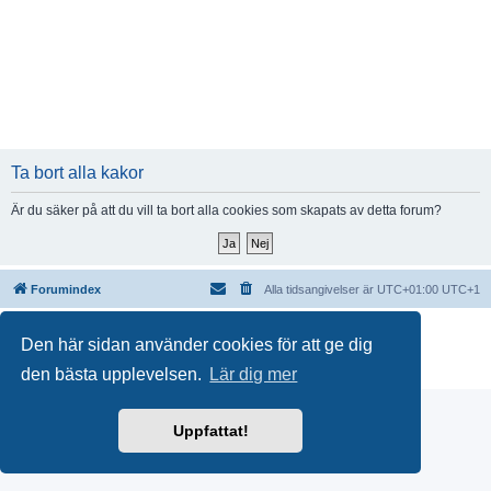
Ta bort alla kakor
Är du säker på att du vill ta bort alla cookies som skapats av detta forum?
Forumindex
Alla tidsangivelser är UTC+01:00 UTC+1
Drivs av
phpBB
® Forum Software © phpBB Limited
Den här sidan använder cookies för att ge dig
Swedish translation by
phpBB Sweden
© 2006-2018
Integritetspolicy
|
Användarvillkor
den bästa upplevelsen.
Lär dig mer
Uppfattat!