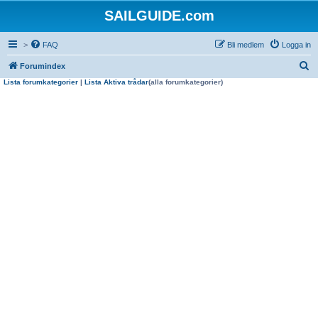
SAILGUIDE.com
>
FAQ
Bli medlem
Logga in
S
Forumindex
Lista forumkategorier
|
Lista Aktiva trådar
(alla forumkategorier)
ö
k