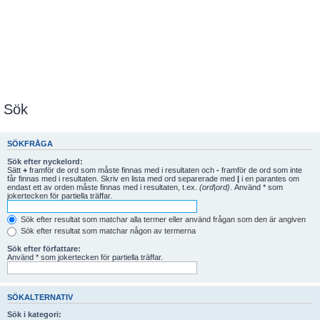
Sök
SÖKFRÅGA
Sök efter nyckelord:
Sätt
+
framför de ord som måste finnas med i resultaten och
-
framför de ord som inte
får finnas med i resultaten. Skriv en lista med ord separerade med
|
i en parantes om
endast ett av orden måste finnas med i resultaten, t.ex.
(ord|ord)
. Använd * som
jokertecken för partiella träffar.
Sök efter resultat som matchar alla termer eller använd frågan som den är angiven
Sök efter resultat som matchar någon av termerna
Sök efter författare:
Använd * som jokertecken för partiella träffar.
SÖKALTERNATIV
Sök i kategori: