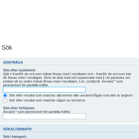
Sök
SÖKFRÅGA
Sök efter nyckelord:
Sätt
+
framför de ord som måste finnas med i resultaten och
-
framför de ord som inte
får finnas med i resultaten. Skriv en lista med ord separerade med
|
i en parantes om
endast ett av orden måste finnas med i resultaten, t.ex.
(ord|ord)
. Använd * som
jokertecken för partiella träffar.
Sök efter resultat som matchar alla termer eller använd frågan som den är angiven
Sök efter resultat som matchar någon av termerna
Sök efter författare:
Använd * som jokertecken för partiella träffar.
SÖKALTERNATIV
Sök i kategori: