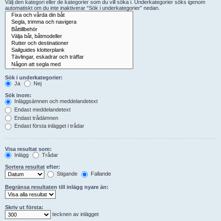
Välj den kategori eller de kategorier som du vill söka i. Underkategorier söks igenom
automatiskt om du inte inaktiverar “Sök i underkategorier” nedan.
Sök i underkategorier:
Ja
Nej
Sök inom:
Inläggsämnen och meddelandetext
Endast meddelandetext
Endast trådämnen
Endast första inlägget i trådar
Visa resultat som:
Inlägg
Trådar
Sortera resultat efter:
Stigande
Fallande
Begränsa resultaten till inlägg nyare än:
Skriv ut första:
tecknen av inlägget