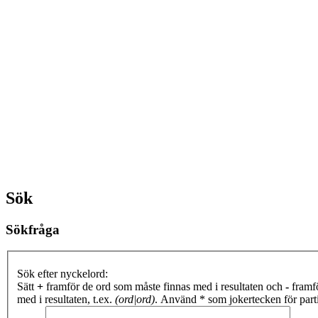
Sök
Sökfråga
Sök efter nyckelord:
Sätt
+
framför de ord som måste finnas med i resultaten och
-
framfö
med i resultaten, t.ex.
(ord|ord)
. Använd * som jokertecken för partie