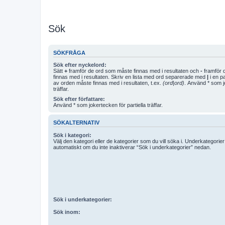
Sök
SÖKFRÅGA
Sök efter nyckelord:
Sätt
+
framför de ord som måste finnas med i resultaten och
-
framför d
finnas med i resultaten. Skriv en lista med ord separerade med
|
i en p
av orden måste finnas med i resultaten, t.ex.
(ord|ord)
. Använd * som jo
träffar.
Sök efter författare:
Använd * som jokertecken för partiella träffar.
SÖKALTERNATIV
Sök i kategori:
Välj den kategori eller de kategorier som du vill söka i. Underkategori
automatiskt om du inte inaktiverar “Sök i underkategorier” nedan.
Sök i underkategorier:
Sök inom: