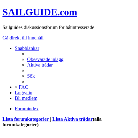
SAILGUIDE.com
Sailguides diskussionsforum för båtintresserade
Gå direkt till innehåll
Snabblänkar
Obesvarade inlägg
Aktiva trådar
Sök
>
FAQ
Logga in
Bli medlem
Forumindex
Lista forumkategorier
|
Lista Aktiva trådar
(alla
forumkategorier)